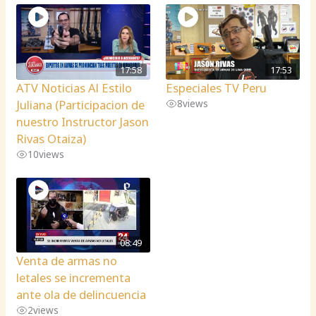
17:58
17:53
ATV Noticias Al Estilo
Especiales TV Peru
Juliana (Participacion de
8
views
nuestro Instructor Jason
Rivas Otaiza)
10
views
08:49
Venta de armas no
letales se incrementa
ante ola de delincuencia
2
views