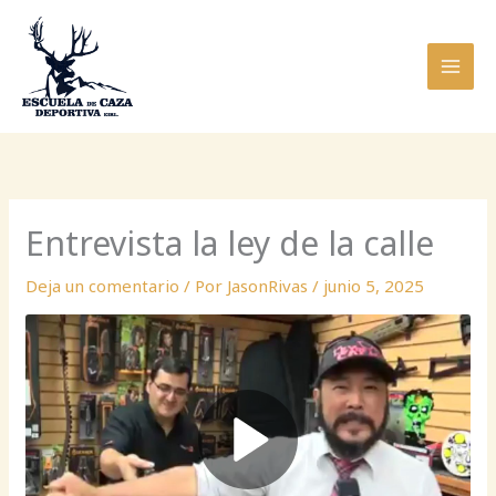
Ir
al
contenido
Entrevista la ley de la calle
Deja un comentario
/ Por
JasonRivas
/
junio 5, 2025